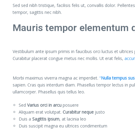
Sed sed nibh tristique, facilisis felis ut, convallis dolor. Pe
tempor, sagittis nec nibh.
Mauris tempor elementum qu
Vestibulum ante ipsum primis in faucibus orci luctus et ultrice
Curabitur placerat congue metus nec mollis. Ut erat felis,
accum
Morbi maximus viverra magna ac imperdiet.
“
Nulla tempus susc
sapien. Cras quis interdum diam. Phasellus tempor lectus in p
ullamcorper. Phasellus quis tellus leo.
Sed
Varius orci in arcu
posuere
Aliquam erat volutpat.
Curabitur neque
justo
Duis a
Sagittis ipsum
, at lacinia leo
Duis suscipit magna eu ultrices condimentum