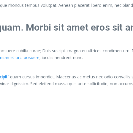
llentesque rhoncus tempus volutpat. Aenean placerat libero enim, nec bl
am. Morbi sit amet eros sit a
s posuere cubilia curae; Duis suscipit magna eu ultrices condimentum.
san et orci posuere
, iaculis hendrerit nunc.
ipit
“
quam cursus imperdiet. Maecenas ac metus nec odio convallis 
ulvinar dignissim. Sed eleifend massa quis ante sollicitudin, non acc