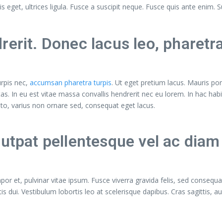
 eget, ultrices ligula. Fusce a suscipit neque. Fusce quis ante enim. Sus
rerit. Donec lacus leo, pharetr
urpis nec,
accumsan pharetra turpis
. Ut eget pretium lacus. Mauris por
as. In eu est vitae massa convallis hendrerit nec eu lorem. In hac hab
usto, varius non ornare sed, consequat eget lacus.
lutpat pellentesque vel ac diam
or et, pulvinar vitae ipsum. Fusce viverra gravida felis, sed consequat
ttis dui. Vestibulum lobortis leo at scelerisque dapibus. Cras sagittis, a