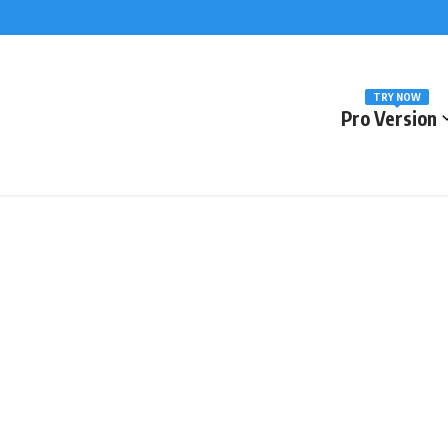
-Out War with U.S. and Israel:
Mistake.
cines Pushing the World Toward a Health Emergency
TRY NOW
Pro Version