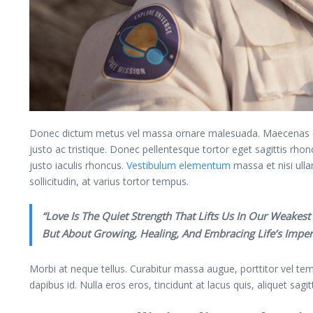
Donec dictum metus vel massa ornare malesuada. Maecenas dolo
justo ac tristique. Donec pellentesque tortor eget sagittis rhon
justo iaculis rhoncus.
Vestibulum elementum
massa et nisi ulla
sollicitudin, at varius tortor tempus.
“Love Is The Quiet Strength That Lifts Us In Our Weake
But About Growing, Healing, And Embracing Life’s Impe
Morbi at neque tellus. Curabitur massa augue, porttitor vel temp
dapibus id. Nulla eros eros, tincidunt at lacus quis, aliquet sagi