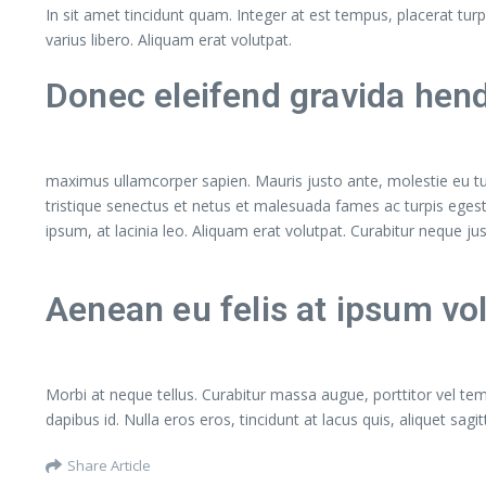
In sit amet tincidunt quam. Integer at est tempus, placerat turpis
varius libero. Aliquam erat volutpat.
Donec eleifend gravida hend
maximus ullamcorper sapien. Mauris justo ante, molestie eu t
tristique senectus et netus et malesuada fames ac turpis egest
ipsum, at lacinia leo. Aliquam erat volutpat. Curabitur neque j
Aenean eu felis at ipsum vo
Morbi at neque tellus. Curabitur massa augue, porttitor vel temp
dapibus id. Nulla eros eros, tincidunt at lacus quis, aliquet sagi
Share Article