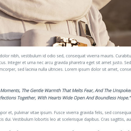
r nibh, vestibulum id odio sed, consequat viverra mauris. Curabitur
cus. Integer et urna nec arcu gravida pharetra eget sit amet justo. Sed 
mcorper, sed lacinia nulla ultricies. Lorem ipsum dolor sit amet, conse
st Moments, The Gentle Warmth That Melts Fear, And The Unspoken
rfections Together, With Hearts Wide Open And Boundless Hope.”
or et, pulvinar vitae ipsum. Fusce viverra gravida felis, sed consequat
ttis dui. Vestibulum lobortis leo at scelerisque dapibus. Cras sagittis, a